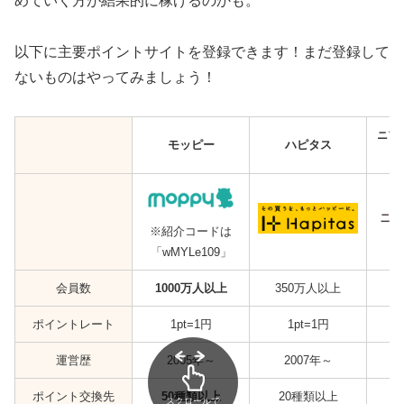
めていく方が結果的に稼げるのかも。
以下に主要ポイントサイトを登録できます！まだ登録して
ないものはやってみましょう！
ニフ
モッピー
ハピタス
※紹介コードは
「wMYLe109」
会員数
1000万人以上
350万人以上
ポイントレート
1pt=1円
1pt=1円
運営歴
2005年～
2007年～
ポイント交換先
50種類以上
20種類以上
スクロールで