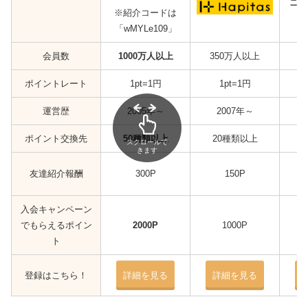
※紹介コードは
「wMYLe109」
会員数
1000万人以上
350万人以上
ポイントレート
1pt=1円
1pt=1円
運営歴
2005年～
2007年～
ポイント交換先
50種類以上
20種類以上
スクロールで
きます
友達紹介報酬
300P
150P
入会キャンペーン
でもらえるポイン
2000P
1000P
ト
登録はこちら！
詳細を見る
詳細を見る